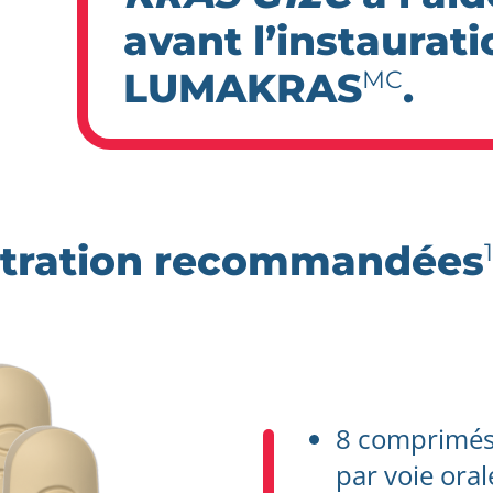
avant l’instaurat
LUMAKRAS
.
MC
stration recommandées
1
8 comprimés 
par voie oral