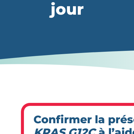
jour
Confirmer la pré
KRAS G12C
à l’aid