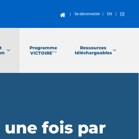
Se déconnecter
EN
FR
Programme
t
Ressources
on
téléchargeables
VICTOIRE
MD
 une fois par