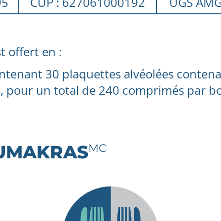
95
CUP : 627061000192
UGS AMG
t offert en :
ntenant 30 plaquettes alvéolées conten
 pour un total de 240 comprimés par bo
LUMAKRAS
MC