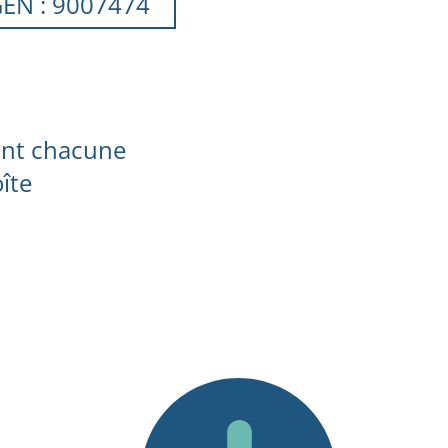
EN : 9007474
ant chacune
îte